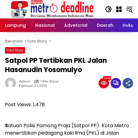
Langsung
ke
konten
Lampung
Nasional
Advetorial
Daerah
Hukum
Beranda
Foto Story
Foto Story
Satpol PP Tertibkan PKL Jalan
Hasanudin Yosomulyo
1478
Admin
1 Min Baca
Februari 21, 2019
Post Views:
1,478
S
atuan Polisi Pamong Praja (Satpol PP) Kota Metro
menertibkan pedagang kaki lima (PKL) di Jalan