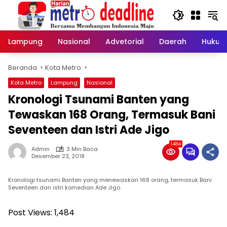
Langsung
ke
konten
Lampung
Nasional
Advetorial
Daerah
Hukum
Beranda
Kota Metro
Kota Metro
Lampung
Nasional
Kronologi Tsunami Banten yang
Tewaskan 168 Orang, Termasuk Bani
Seventeen dan Istri Ade Jigo
1484
Admin
3 Min Baca
Desember 23, 2018
Kronologi tsunami Banten yang menewaskan 168 orang, termasuk Bani
Seventeen dan istri komedian Ade Jigo.
Post Views:
1,484