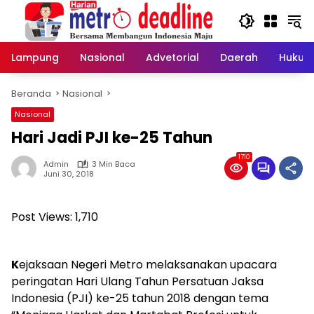
Langsung
ke
konten
Lampung
Nasional
Advetorial
Daerah
Hukum
Beranda
Nasional
Nasional
Hari Jadi PJI ke-25 Tahun
1710
Admin
3 Min Baca
Juni 30, 2018
Post Views:
1,710
K
ejaksaan Negeri Metro melaksanakan upacara
peringatan Hari Ulang Tahun Persatuan Jaksa
Indonesia (PJI) ke-25 tahun 2018 dengan tema