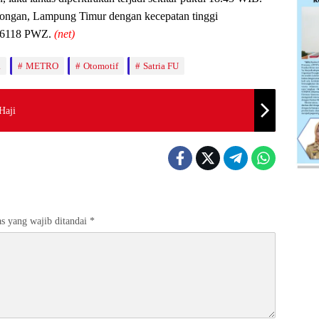
alongan, Lampung Timur dengan kecepatan tinggi
B 6118 PWZ.
(net)
a
METRO
Otomotif
Satria FU
Haji
s yang wajib ditandai
*