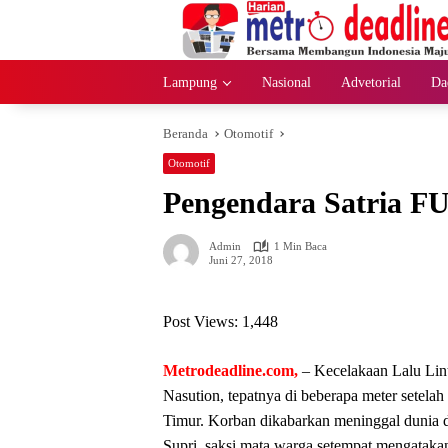
Langsung
ke
konten
Lampung
Nasional
Advetorial
Da
Beranda
Otomotif
Otomotif
Pengendara Satria F
Admin
1 Min Baca
Juni 27, 2018
Post Views:
1,448
Metrodeadline.com,
– Kecelakaan Lalu Lint
Nasution, tepatnya di beberapa meter setel
Timur. Korban dikabarkan meninggal dunia d
Supri, saksi mata warga setempat mengatakan,