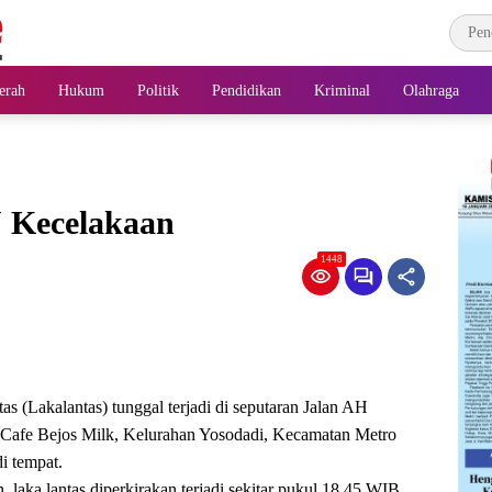
erah
Hukum
Politik
Pendidikan
Kriminal
Olahraga
U Kecelakaan
1448
as (Lakalantas) tunggal terjadi di seputaran Jalan AH
ah Cafe Bejos Milk, Kelurahan Yosodadi, Kecamatan Metro
i tempat.
 laka lantas diperkirakan terjadi sekitar pukul 18.45 WIB.