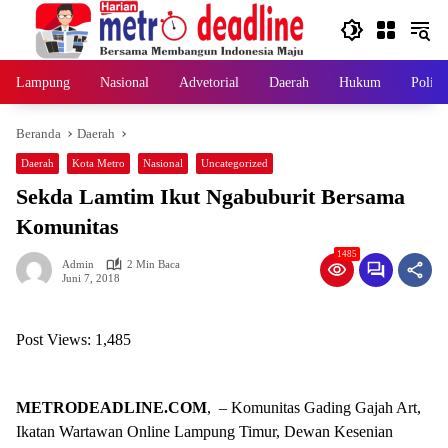
Langsung
ke
konten
Lampung
Nasional
Advetorial
Daerah
Hukum
Politi
Beranda
Daerah
Daerah
Kota Metro
Nasional
Uncategorized
Sekda Lamtim Ikut Ngabuburit Bersama
Komunitas
1485
Admin
2 Min Baca
Juni 7, 2018
Post Views:
1,485
METRODEADLINE.COM
, – Komunitas Gading Gajah Art,
Ikatan Wartawan Online Lampung Timur, Dewan Kesenian