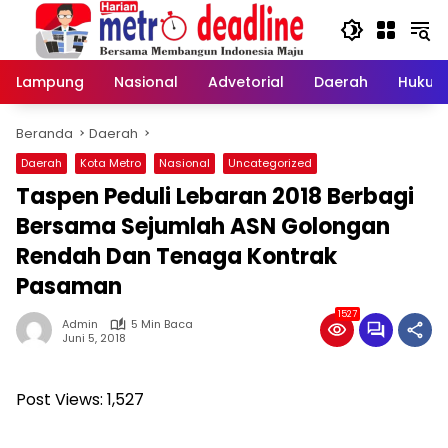
Langsung
ke
konten
Lampung
Nasional
Advetorial
Daerah
Hukum
Beranda
Daerah
Daerah
Kota Metro
Nasional
Uncategorized
Taspen Peduli Lebaran 2018 Berbagi
Bersama Sejumlah ASN Golongan
Rendah Dan Tenaga Kontrak
Pasaman
1527
Admin
5 Min Baca
Juni 5, 2018
Post Views:
1,527