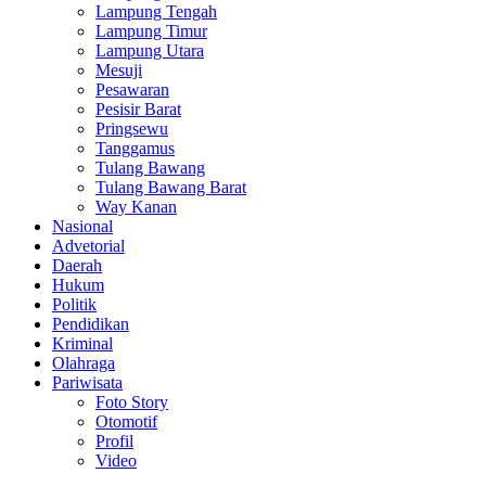
Lampung Tengah
Lampung Timur
Lampung Utara
Mesuji
Pesawaran
Pesisir Barat
Pringsewu
Tanggamus
Tulang Bawang
Tulang Bawang Barat
Way Kanan
Nasional
Advetorial
Daerah
Hukum
Politik
Pendidikan
Kriminal
Olahraga
Pariwisata
Foto Story
Otomotif
Profil
Video