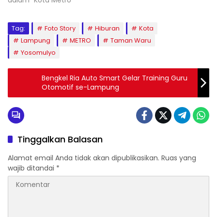
dalam "Kota Metro"
Tag:
Foto Story
Hiburan
Kota
Lampung
METRO
Taman Waru
Yosomulyo
Bengkel Ria Auto Smart Gelar Training Guru
Otomotif se-Lampung
Tinggalkan Balasan
Alamat email Anda tidak akan dipublikasikan.
Ruas yang
wajib ditandai
*