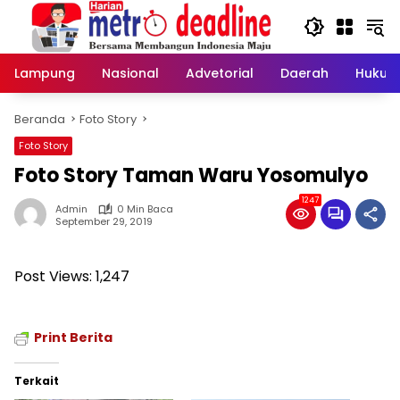
Langsung
ke
konten
Lampung
Nasional
Advetorial
Daerah
Hukum
Beranda
Foto Story
Foto Story
Foto Story Taman Waru Yosomulyo
1247
Admin
0 Min Baca
September 29, 2019
Post Views:
1,247
Print Berita
Terkait