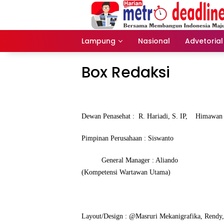
Langsung
ke
konten
Lampung
Nasional
Advetorial
Box Redaksi
Dewan Penasehat : R. Hariadi, S. IP, Himawan 
Pimpinan Perusahaan : Siswanto
General Manager : Alian
(Kompetensi Wartawan Utama)
L
ayout/Design : @Masruri Mekanigrafika, Rendy