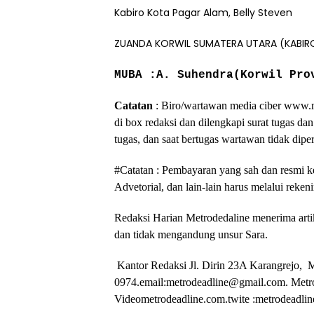
K
abiro Kota Pagar Alam, Belly Steven
ZUANDA KORWIL SUMATERA UTARA (KABIRO
MUBA :A. Suhendra
(Korwil Pro
Catatan
: Biro/wartawan media ciber www.me
di box redaksi dan dilengkapi surat tugas da
tugas, dan saat bertugas wartawan tidak dip
#Catatan : Pembayaran yang sah dan resmi k
Advetorial, dan lain-lain harus melalui rek
Redaksi Harian Metrodedaline menerima artik
dan tidak mengandung unsur Sara.
Kantor Redaksi Jl. Dirin 23A Karangrejo,
0974.email:metrodeadline@gmail.com. Metro
Videometrodeadline.com.twite :metrodeadlin