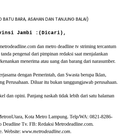
 BATU BARA, ASAHAN DAN TANJUNG BALAI)
vinsi Jambi :(Dicari),
trodeadline.com dan metro deadline tv striming tercantum
n tanda pengenal dari pimpinan redaksi saat menjalankan
erkenankan menerima atau uang dan barang dari narasumber.
erjasama dengan Pemerintah, dan Swasta berupa Iklan,
ening Perusahaan. Diluar itu bukan tanggungjawab perusahaan.
el dan opini. Panjang naskah tidak lebih dari satu halaman
 MetronUtara, Kota Metro Lampung. Telp/WA: 0821-8286-
 Deadline Tv. FB: Redaksi Metrodeadline.com.
e. Website:
www.metrodeadline.com.