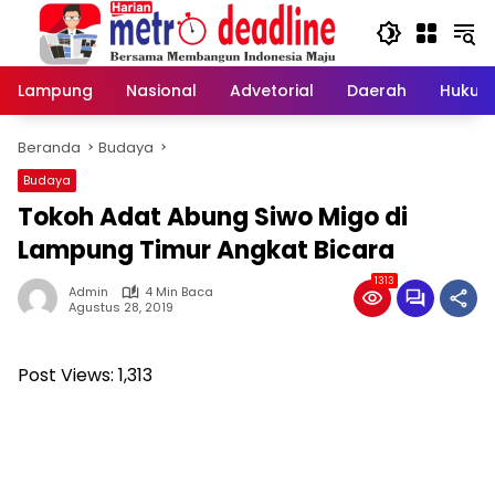
Langsung
ke
konten
Lampung
Nasional
Advetorial
Daerah
Hukum
Beranda
Budaya
Budaya
Tokoh Adat Abung Siwo Migo di
Lampung Timur Angkat Bicara
1313
Admin
4 Min Baca
Agustus 28, 2019
Post Views:
1,313