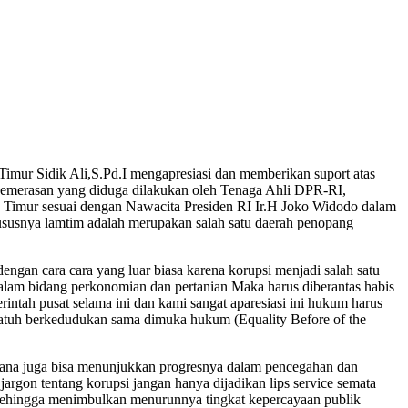
ur Sidik Ali,S.Pd.I mengapresiasi dan memberikan suport atas
pemerasan yang diduga dilakukan oleh Tenaga Ahli DPR-RI,
ng Timur sesuai dengan Nawacita Presiden RI Ir.H Joko Widodo dalam
susnya lamtim adalah merupakan salah satu daerah penopang
engan cara cara yang luar biasa karena korupsi menjadi salah satu
alam bidang perkonomian dan pertanian Maka harus diberantas habis
tah pusat selama ini dan kami sangat aparesiasi ini hukum harus
patuh berkedudukan sama dimuka hukum (Equality Before of the
ana juga bisa menunjukkan progresnya dalam pencegahan dan
jargon tentang korupsi jangan hanya dijadikan lips service semata
 sehingga menimbulkan menurunnya tingkat kepercayaan publik