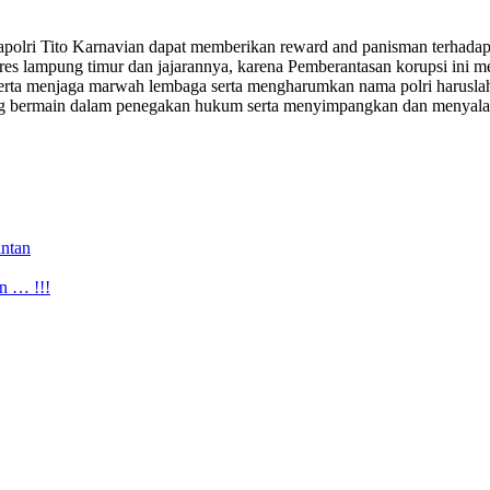
Kapolri Tito Karnavian dapat memberikan reward and panisman terha
es lampung timur dan jajarannya, karena Pemberantasan korupsi ini me
i serta menjaga marwah lembaga serta mengharumkan nama polri harusla
yang bermain dalam penegakan hukum serta menyimpangkan dan menyal
ntan
n … !!!