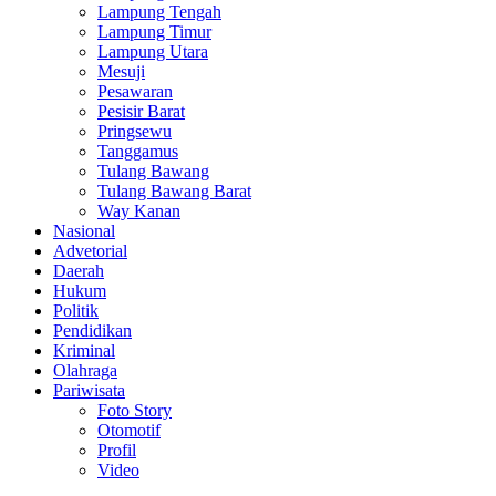
Lampung Tengah
Lampung Timur
Lampung Utara
Mesuji
Pesawaran
Pesisir Barat
Pringsewu
Tanggamus
Tulang Bawang
Tulang Bawang Barat
Way Kanan
Nasional
Advetorial
Daerah
Hukum
Politik
Pendidikan
Kriminal
Olahraga
Pariwisata
Foto Story
Otomotif
Profil
Video