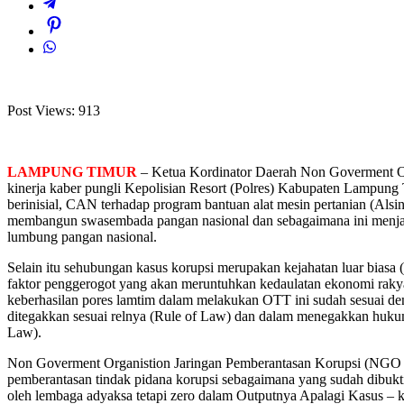
Post Views:
913
LAMPUNG TIMUR
– Ketua Kordinator Daerah Non Goverment Or
kinerja kaber pungli Kepolisian Resort (Polres) Kabupaten Lampun
berinisial, CAN terhadap program bantuan alat mesin pertanian (Al
membangun swasembada pangan nasional dan sebagaimana ini menjadi
lumbung pangan nasional.
Selain itu sehubungan kasus korupsi merupakan kejahatan luar biasa 
faktor penggerogot yang akan meruntuhkan kedaulatan ekonomi rakya
keberhasilan pores lamtim dalam melakukan OTT ini sudah sesuai de
ditegakkan sesuai relnya (Rule of Law) dan dalam menegakkan hukum
Law).
Non Goverment Organistion Jaringan Pemberantasan Korupsi (NGO 
pemberantasan tindak pidana korupsi sebagaimana yang sudah dibuktika
oleh lembaga adyaksa tetapi zero dalam Outputnya Apalagi Kasus – 