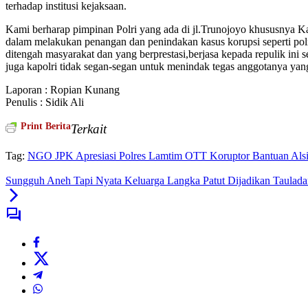
terhadap institusi kejaksaan.
Kami berharap pimpinan Polri yang ada di jl.Trunojoyo khususnya 
dalam melakukan penangan dan penindakan kasus korupsi seperti polr
ditengah masyarakat dan yang berprestasi,berjasa kepada repulik in
juga kapolri tidak segan-segan untuk menindak tegas anggotanya 
Laporan : Ropian Kunang
Penulis : Sidik Ali
Print Berita
Terkait
Tag:
NGO JPK Apresiasi Polres Lamtim OTT Koruptor Bantuan Alsi
Sungguh Aneh Tapi Nyata Keluarga Langka Patut Dijadikan Taulada