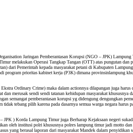
ganisation Jaringan Pemberantasan Korupsi (NGO – JPK) Lampung Tim
g Timur melakukan Operasi Tangkap Tangan (OTT) atas pungutan dan 
sintan) dari Pemerintah kepada masyarakat petani di Kabupaten Lampu
 program prioritas kabinet kerja (P3K) dimana provinsinlampung khu
( Ekstra Ordinary Crime) maka dalam actionnya dilapangan juga harus d
t dan merusak sendi sendi tatanan kehidupan masyarakat khususnya d
ngan semangat pemberantasan korupsi yg didengung dengungkan pemerin
 tidak tebang pilih karena pada dasarnya semua warga negara harus 
– JPK ) Korda Lampung Timur juga Berharap Kejaksaan negeri sukad
n oleh institusi polri khususnya polres lampung timur jadi motto dan 
kasus yang berasal laporan dari masyarakat Mandek dalam penyidikan