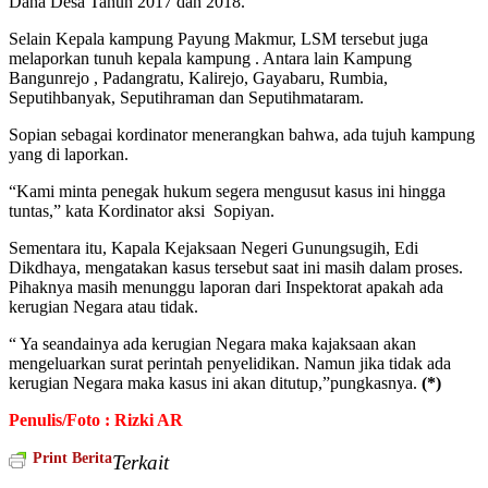
Dana Desa Tahun 2017 dan 2018.
Selain Kepala kampung Payung Makmur, LSM tersebut juga
melaporkan tunuh kepala kampung . Antara lain Kampung
Bangunrejo , Padangratu, Kalirejo, Gayabaru, Rumbia,
Seputihbanyak, Seputihraman dan Seputihmataram.
Sopian sebagai kordinator menerangkan bahwa, ada tujuh kampung
yang di laporkan.
“Kami minta penegak hukum segera mengusut kasus ini hingga
tuntas,” kata Kordinator aksi Sopiyan.
Sementara itu, Kapala Kejaksaan Negeri Gunungsugih, Edi
Dikdhaya, mengatakan kasus tersebut saat ini masih dalam proses.
Pihaknya masih menunggu laporan dari Inspektorat apakah ada
kerugian Negara atau tidak.
“ Ya seandainya ada kerugian Negara maka kajaksaan akan
mengeluarkan surat perintah penyelidikan. Namun jika tidak ada
kerugian Negara maka kasus ini akan ditutup,”pungkasnya.
(*)
Penulis/Foto : Rizki AR
Print Berita
Terkait