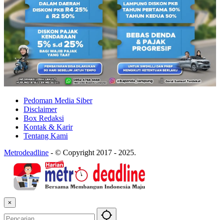
Pedoman Media Siber
Disclaimer
Box Redaksi
Kontak & Karir
Tentang Kami
Metrodeadline
-
© Copyright 2017 - 2025.
×