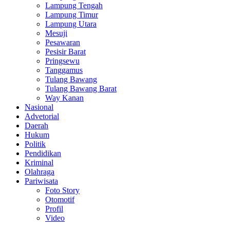
Lampung Tengah
Lampung Timur
Lampung Utara
Mesuji
Pesawaran
Pesisir Barat
Pringsewu
Tanggamus
Tulang Bawang
Tulang Bawang Barat
Way Kanan
Nasional
Advetorial
Daerah
Hukum
Politik
Pendidikan
Kriminal
Olahraga
Pariwisata
Foto Story
Otomotif
Profil
Video