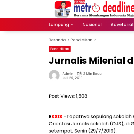
Langsung
ke
konten
Lampung
Nasional
Advetorial
Beranda
Pendidikan
Pendidikan
Jurnalis Milenial di
Admin
2 Min Baca
Juli 29, 2019
Post Views:
1,508
E
KSIS
–
Tepatnya sepulang sekolah 
Orientasi Jurnalis sekolah (OJS), 
setempat, Senin (29/7/2019).