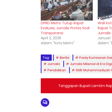
DPRD Metro Tutup Rapat
Wali Ko
Evaluasi, Jurnalis Protes Soal
Rapat T
Transparansi
Jurnali
April 2, 2026
Januari 
dalam "Kota Metro"
dalam "
Tag:
Berita
Fredy Kurniawan Sa
Jurnalis
Jurnalis Milenial di Era Digi
Pendidikan
SMK Muhammadiyah 1 
Tanggapan Bupati Lamtim Rap