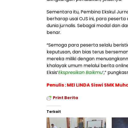
Sementara itu, Pembina Ekskul Jurn
berharap usai OJS ini, para peser
dunia jurnalis. Sebagai modal dan d
benar.
“Semoga para peserta selalu beris
keputusan, dan bias terus bersema
mereka miliki dengan menuangkannya
khalayak umum melalui berita online.
Eksis’
Ekspresikan
Baikmu
’,” pungkas
Penulis : MEI LINDA
Siswi SMK Muh
Print Berita
Terkait