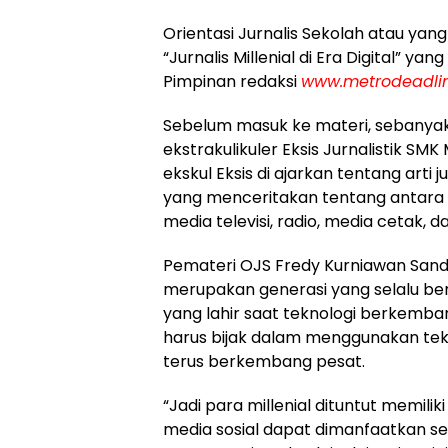
Orientasi Jurnalis Sekolah atau yan
“Jurnalis Millenial di Era Digital” ya
Pimpinan redaksi
www.metrodeadli
Sebelum masuk ke materi, sebanyak 2
ekstrakulikuler Eksis Jurnalistik SM
ekskul Eksis di ajarkan tentang arti
yang menceritakan tentang antara kode
media televisi, radio, media cetak, d
Pemateri OJS Fredy Kurniawan Sand
merupakan generasi yang selalu berk
yang lahir saat teknologi berkembang
harus bijak dalam menggunakan tekn
terus berkembang pesat.
“Jadi para millenial dituntut memili
media sosial dapat dimanfaatkan se