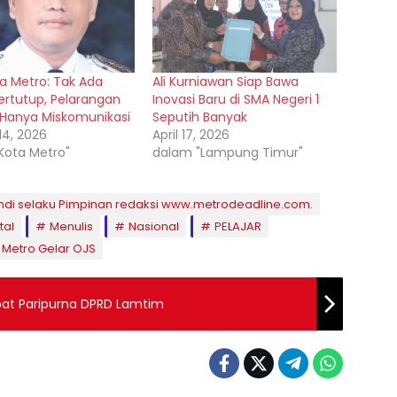
ta Metro: Tak Ada
Ali Kurniawan Siap Bawa
ertutup, Pelarangan
Inovasi Baru di SMA Negeri 1
s Hanya Miskomunikasi
Seputih Banyak
14, 2026
April 17, 2026
Kota Metro"
dalam "Lampung Timur"
ndi selaku Pimpinan redaksi www.metrodeadline.com.
tal
Menulis
Nasional
PELAJAR
Metro Gelar OJS
at Paripurna DPRD Lamtim