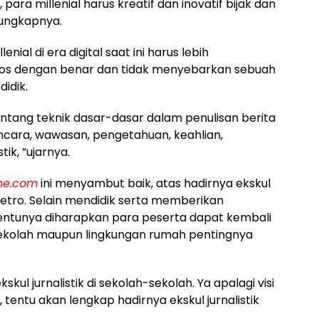
i, para millenial harus kreatif dan inovatif bijak dan
”ungkapnya.
lenial di era digital saat ini harus lebih
os dengan benar dan tidak menyebarkan sebuah
idik.
entang teknik dasar-dasar dalam penulisan berita
ancara, wawasan, pengetahuan, keahlian,
tik, ”ujarnya.
ne.com
ini menyambut baik, atas hadirnya ekskul
Metro. Selain mendidik serta memberikan
 tentunya diharapkan para peserta dapat kembali
sekolah maupun lingkungan rumah pentingnya
ul jurnalistik di sekolah-sekolah. Ya apalagi visi
tentu akan lengkap hadirnya ekskul jurnalistik