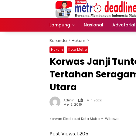
Langsung
ke
konten
Lampung
Nasional
Advetorial
Beranda
Hukum
Hukum
Kota Metro
Korwas Janji Tun
Tertahan Seragam
Utara
Admin
1 Min Baca
Mei 3, 2019
Korwas Disdikbud Kota Metro M. Wibowo
Post Views:
1,205