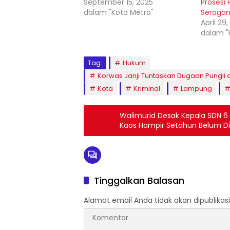
September 15, 2025
Prosesi
dalam "Kota Metro"
Seraga
April 29
dalam "
Tag:
Hukum
Korwas Janji Tuntaskan Dugaan Pungli
Kota
Kriminal
Lampung
Walimurid Desak Kepala SDN 6 
Kaos Hampir Setahun Belum Di
Tinggalkan Balasan
Alamat email Anda tidak akan dipublikasi