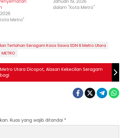
 Penyematan
Januari 19, 2026
m
dalam "Kota Metro"
, 2026
Kota Metro"
 dan Tertahan Seragam Kaos Siswa SDN 6 Metro Utara
METRO
Metro Utara Dicopot, Alasan Kekecilan Seragam
bagi
kan.
Ruas yang wajib ditandai
*