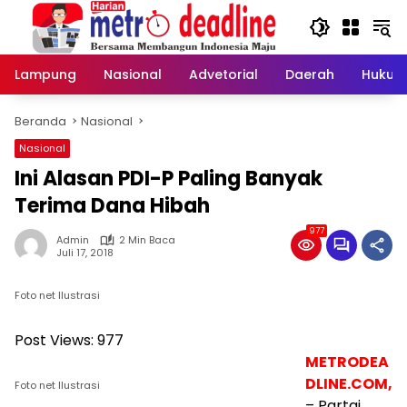
Langsung
ke
konten
Lampung
Nasional
Advetorial
Daerah
Hukum
Beranda
Nasional
Nasional
Ini Alasan PDI-P Paling Banyak
Terima Dana Hibah
977
Admin
2 Min Baca
Juli 17, 2018
Foto net Ilustrasi
Post Views:
977
METRODEA
DLINE.COM,
Foto net Ilustrasi
– Partai