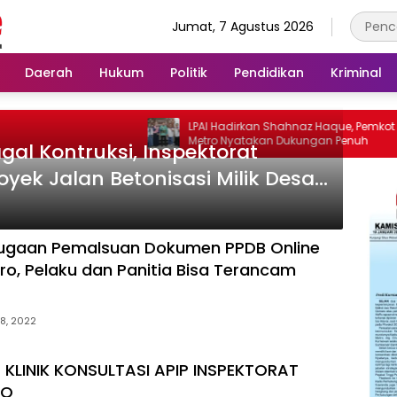
Jumat, 7 Agustus 2026
Daerah
Hukum
Politik
Pendidikan
Kriminal
LPAI Hadirkan Shahnaz Haque, Pemkot
Metro Nyatakan Dukungan Penuh
M
al Kontruksi, Inspektorat
L
oyek Jalan Betonisasi Milik Desa
Dugaan Pemalsuan Dokumen PPDB Online
ro, Pelaku dan Panitia Bisa Terancam
 8, 2022
KLINIK KONSULTASI APIP INSPEKTORAT
RO