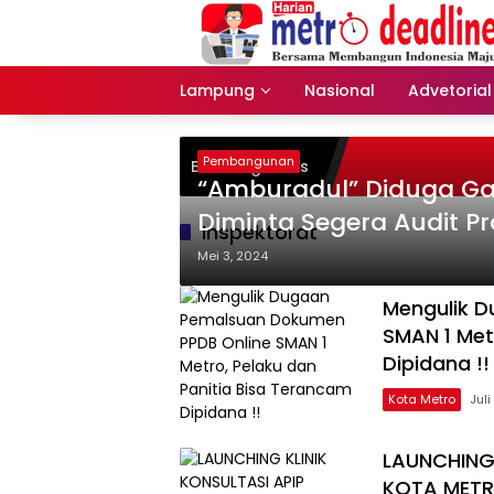
Langsung
ke
konten
Lampung
Nasional
Advetorial
Pembangunan
Breaking News
“Amburadul” Diduga Gag
Diminta Segera Audit Pr
Inspektorat
Cisereh Tigaraksa.
Mei 3, 2024
Mengulik 
SMAN 1 Met
Dipidana !!
Kota Metro
Juli
LAUNCHING 
KOTA MET