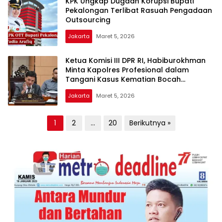
KPK Ungkap Dugaan Korupsi Bupati
Pekalongan Terlibat Rasuah Pengadaan
Outsourcing
Jakarta
Maret 5, 2026
Ketua Komisi III DPR RI, Habiburokhman
Minta Kapolres Profesional dalam
Tangani Kasus Kematian Bocah
Berinisial NS
Jakarta
Maret 5, 2026
Paginasi
1
2
…
20
Berikutnya »
pos