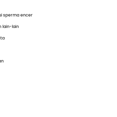
asi sperma encer
 lain-lain
ita
an