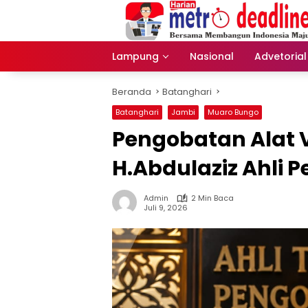
Langsung
ke
konten
Lampung
Nasional
Advetorial
Beranda
Batanghari
Batanghari
Jambi
Muaro Bungo
Pengobatan Alat V
H.Abdulaziz Ahli 
Admin
2 Min Baca
Juli 9, 2026