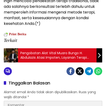
ingin mencoba pendekatan terapi tradisional, tidak
ada salahnya berkonsultasi terlebih dahulu untuk
memperoleh informasi mengenai metode terapi,
manfaat, serta kesesuaiannya dengan kondisi
kesehatan Anda.(*)
Print Berita
Terkait
Pengobatan Alat Vital Muaro Bungo H.
Abdulazis Atasi Impoten, Layanan Terapi
Tradisional Hadir untuk Masyarakat
Tinggalkan Balasan
Alamat email Anda tidak akan dipublikasikan.
Ruas yang
wajib ditandai
*