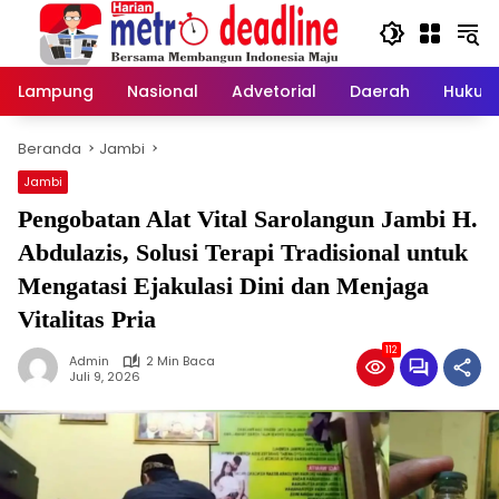
Langsung
ke
konten
Lampung
Nasional
Advetorial
Daerah
Hukum
Beranda
Jambi
Jambi
Pengobatan Alat Vital Sarolangun Jambi H.
Abdulazis, Solusi Terapi Tradisional untuk
Mengatasi Ejakulasi Dini dan Menjaga
Vitalitas Pria
112
Admin
2 Min Baca
Juli 9, 2026