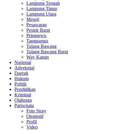
Lampung Tengah
Lampung Timur
Lampung Utara
Mesuji
Pesawaran
Pesisir Barat
Pringsewu
Tanggamus
Tulang Bawang
Tulang Bawang Barat
Way Kanan
Nasional
Advetorial
Daerah
Hukum
Politik
Pendidikan
Kriminal
Olahraga
Pariwisata
Foto Story
Otomotif
Profil
Video