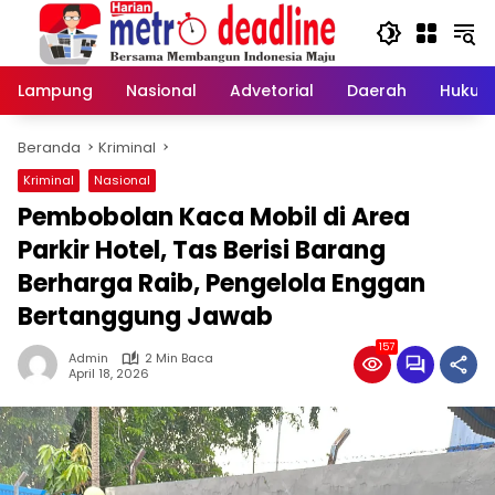
Langsung
ke
konten
Lampung
Nasional
Advetorial
Daerah
Hukum
Beranda
Kriminal
Kriminal
Nasional
Pembobolan Kaca Mobil di Area
Parkir Hotel, Tas Berisi Barang
Berharga Raib, Pengelola Enggan
Bertanggung Jawab
157
Admin
2 Min Baca
April 18, 2026