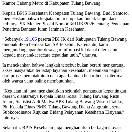
Kantor Cabang Metro di Kabupaten Tulang Bawang.
Kepala BPJS Kesehatan Kabupaten Tulang Bawang, Budi Santoso,
menjelaskan bahwa kegiatan ini merupakan tindak lanjut dari
terbitnya SK Menteri Sosial Nomor 3/HUK/2026 tentang Penetapan
Penerima Bantuan Iuran Jaminan Kesehatan.
“Sebanyak
19.106
peserta PBI JK dari Kabupaten Tulang Bawang
dinonaktifkan berdasarkan SK tersebut. Karena itu, kami
mengundang aparatur desa agar informasi ini dapat diteruskan
kepada masyarakat secara tepat dan utuh,” ujarnya.
Ia menekankan bahwa langkah tersebut bukan berarti mengurangi
akses masyarakat terhadap layanan kesehatan, melainkan bagian
dari proses pemutakhiran data agar bantuan benar-benar diterima
oleh warga yang paling membutuhkan.
“Kegiatan ini juga menghadirkan sejumlah pemangku kepentingan
daerah, diantaranya Kepala Dinas Sosial Tulang Bawang Ristu
Irham, Statistisi Ahli Madya BPS Tulang Bawang Wisnu Pratiko,
Plt. Kepala Dinas PMK Tulang Bawang Diana Anggraini, serta
Subkoordinator Rujukan Bidang Pelayanan Kesehatan Elsiyana,”
tuturnya.
Selain itu, BPJS Kesehatan juga menghadirkan berbagai inovasi