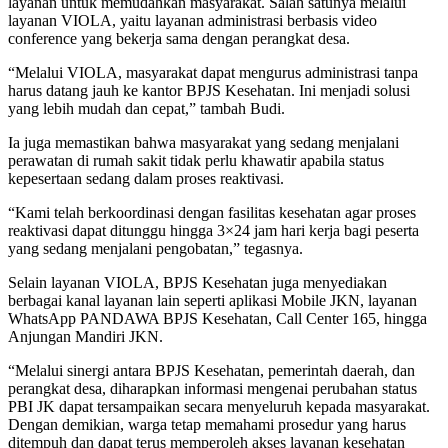
layanan untuk memudahkan masyarakat. Salah satunya melalui
layanan VIOLA, yaitu layanan administrasi berbasis video
conference yang bekerja sama dengan perangkat desa.
“Melalui VIOLA, masyarakat dapat mengurus administrasi tanpa
harus datang jauh ke kantor BPJS Kesehatan. Ini menjadi solusi
yang lebih mudah dan cepat,” tambah Budi.
Ia juga memastikan bahwa masyarakat yang sedang menjalani
perawatan di rumah sakit tidak perlu khawatir apabila status
kepesertaan sedang dalam proses reaktivasi.
“Kami telah berkoordinasi dengan fasilitas kesehatan agar proses
reaktivasi dapat ditunggu hingga 3×24 jam hari kerja bagi peserta
yang sedang menjalani pengobatan,” tegasnya.
Selain layanan VIOLA, BPJS Kesehatan juga menyediakan
berbagai kanal layanan lain seperti aplikasi Mobile JKN, layanan
WhatsApp PANDAWA BPJS Kesehatan, Call Center 165, hingga
Anjungan Mandiri JKN.
“Melalui sinergi antara BPJS Kesehatan, pemerintah daerah, dan
perangkat desa, diharapkan informasi mengenai perubahan status
PBI JK dapat tersampaikan secara menyeluruh kepada masyarakat.
Dengan demikian, warga tetap memahami prosedur yang harus
ditempuh dan dapat terus memperoleh akses layanan kesehatan