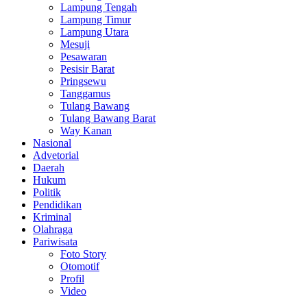
Lampung Tengah
Lampung Timur
Lampung Utara
Mesuji
Pesawaran
Pesisir Barat
Pringsewu
Tanggamus
Tulang Bawang
Tulang Bawang Barat
Way Kanan
Nasional
Advetorial
Daerah
Hukum
Politik
Pendidikan
Kriminal
Olahraga
Pariwisata
Foto Story
Otomotif
Profil
Video