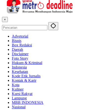
×
Advetorial
Bisnis
Box Redaksi
Daerah
Disclaimer
Foto Story
Hukum & Kriminal
Indonesia
Kesehatan
Kode Etik Jurnalis
Kontak & Karir
Kota
Kuliner
Kursi Rakyat
Lampung
MBB INDONESIA
Nasional