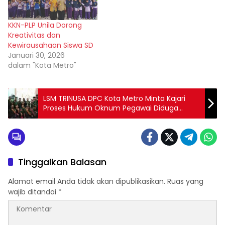
KKN-PLP Unila Dorong
Kreativitas dan
Kewirausahaan Siswa SD
Januari 30, 2026
dalam "Kota Metro"
LSM TRINUSA DPC Kota Metro Minta Kajari
Proses Hukum Oknum Pegawai Diduga
Pemalsu Dokumen
Tinggalkan Balasan
Alamat email Anda tidak akan dipublikasikan.
Ruas yang
wajib ditandai
*