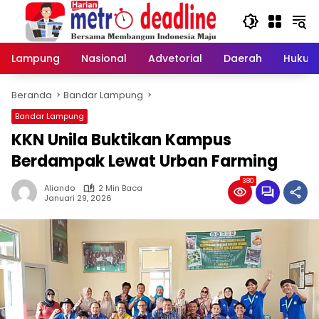
Langsung
ke
konten
Lampung
Nasional
Advetorial
Daerah
Hukum
Beranda
Bandar Lampung
Bandar Lampung
KKN Unila Buktikan Kampus
Berdampak Lewat Urban Farming
380
Aliando
2 Min Baca
Januari 29, 2026