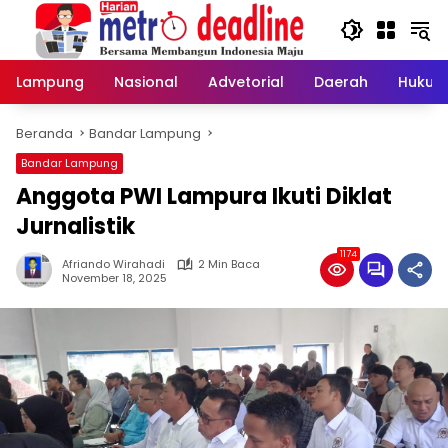
Langsung
ke
konten
Lampung
Nasional
Advetorial
Daerah
Hukum
Beranda
Bandar Lampung
Bandar Lampung
Anggota PWI Lampura Ikuti Diklat
Jurnalistik
1174
Afriando Wirahadi
2 Min Baca
November 18, 2025