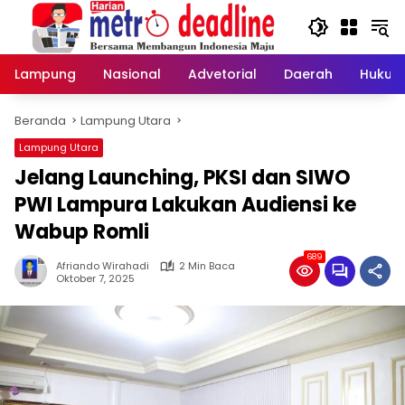
Langsung
ke
konten
Lampung
Nasional
Advetorial
Daerah
Hukum
Beranda
Lampung Utara
Lampung Utara
Jelang Launching, PKSI dan SIWO
PWI Lampura Lakukan Audiensi ke
Wabup Romli
689
Afriando Wirahadi
2 Min Baca
Oktober 7, 2025