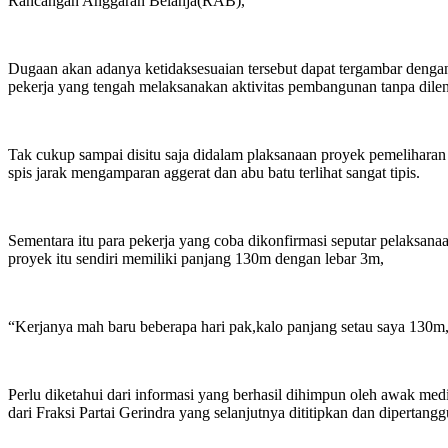
Rancangan Anggaran Belanja(RAB),
Dugaan akan adanya ketidaksesuaian tersebut dapat tergambar dengan
pekerja yang tengah melaksanakan aktivitas pembangunan tanpa dile
Tak cukup sampai disitu saja didalam plaksanaan proyek pemeliharan
spis jarak mengamparan aggerat dan abu batu terlihat sangat tipis.
Sementara itu para pekerja yang coba dikonfirmasi seputar pelaksa
proyek itu sendiri memiliki panjang 130m dengan lebar 3m,
“Kerjanya mah baru beberapa hari pak,kalo panjang setau saya 130m
Perlu diketahui dari informasi yang berhasil dihimpun oleh awak me
dari Fraksi Partai Gerindra yang selanjutnya dititipkan dan dipert