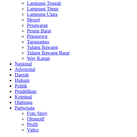
Lampung Tengah
Lampung Timur
Lampung Utara
Mesuji
Pesawaran
Pesisir Barat
Pringsewu
Tanggamus
Tulang Bawang
Tulang Bawang Barat
Way Kanan
Nasional
Advetorial
Daerah
Hukum
Politik
Pendidikan
Kriminal
Olahraga
Pariwisata
Foto Story
Otomotif
Profil
Video