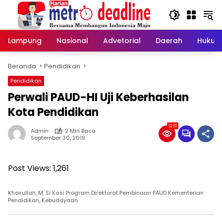
Langsung
ke
konten
Lampung
Nasional
Advetorial
Daerah
Hukum
Beranda
Pendidikan
Pendidikan
Perwali PAUD-HI Uji Keberhasilan
Kota Pendidikan
1261
Admin
2 Min Baca
September 30, 2019
Post Views:
1,261
Khoirullah, M. Si Kasi Program Direktorat Pembinaan PAUD Kementerian
Pendidikan, Kebudayaan.