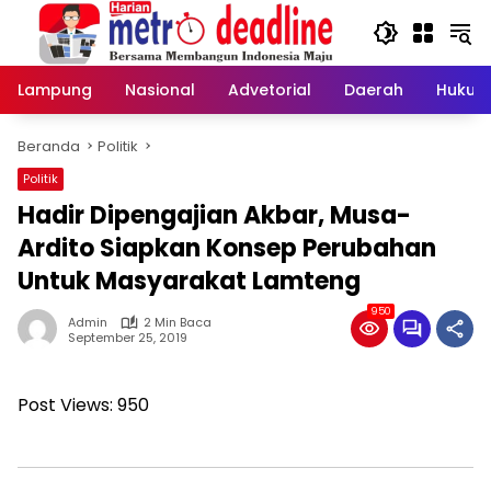
Langsung
ke
konten
Lampung
Nasional
Advetorial
Daerah
Hukum
Beranda
Politik
Politik
Hadir Dipengajian Akbar, Musa-
Ardito Siapkan Konsep Perubahan
Untuk Masyarakat Lamteng
950
Admin
2 Min Baca
September 25, 2019
Post Views:
950