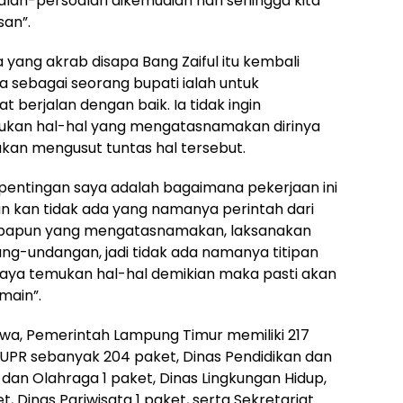
alan-persoalan dikemudian hari sehingga kita
san”.
yang akrab disapa Bang Zaiful itu kembali
sebagai seorang bupati ialah untuk
berjalan dengan baik. Ia tidak ingin
mukan hal-hal yang mengatasnamakan dirinya
kan mengusut tuntas hal tersebut.
epentingan saya adalah bagaimana pekerjaan ini
an kan tidak ada yang namanya perintah dari
apapun yang mengatasnamakan, laksanakan
ang-undangan, jadi tidak ada namanya titipan
 saya temukan hal-hal demikian maka pasti akan
main”.
hwa, Pemerintah Lampung Timur memiliki 217
 PUPR sebanyak 204 paket, Dinas Pendidikan dan
an Olahraga 1 paket, Dinas Lingkungan Hidup,
Dinas Pariwisata 1 paket, serta Sekretariat