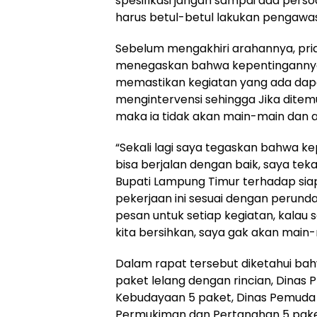
spesifikasi jangan sampai ada perso
harus betul-betul lakukan pengawa
Sebelum mengakhiri arahannya, pria 
menegaskan bahwa kepentingannya 
memastikan kegiatan yang ada dapat 
mengintervensi sehingga Jika dite
maka ia tidak akan main-main dan a
“Sekali lagi saya tegaskan bahwa k
bisa berjalan dengan baik, saya tek
Bupati Lampung Timur terhadap si
pekerjaan ini sesuai dengan perund
pesan untuk setiap kegiatan, kalau
kita bersihkan, saya gak akan main-
Dalam rapat tersebut diketahui ba
paket lelang dengan rincian, Dinas
Kebudayaan 5 paket, Dinas Pemuda d
Permukiman dan Pertanahan 5 paket, 