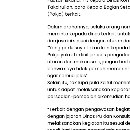
Fauzan Iskandi, Plt.Kepala Dinas Ko
Takdirullah, para Kepala Bagian Se
(Pokja) terkait.
Dalam arahannya, selaku orang nomo
meminta kepada dinas terkait unt
dan jasa ini sesuai dengan aturan 
“Yang perlu saya tekan kan kepada
Pokja yakni terkait proses pengadaa
aturan dan mekanisme, jangan ber
bahwa saya tidak pernah memerinta
agar semua jelas”.
Selain itu, tak lupa pula Zaiful me
untuk dapat melaksanakan kegiatan
persoalan-persoalan dikemudian har
“Terkait dengan pengawasan kegiat
dengan jajaran Dinas PU dan Konsul
melaksanakan kegiatan itu sesuai 