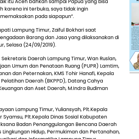
aik itu Aceh bahkan sampai Papua yang bisa
 karena ini terbuka, saya tidak ingin
in memaksakan pada siapapun”.
upati Lampung Timur, Zaiful Bokhari saat
Pengadaan Barang dan Jasa yang dilaksanakan di
, Selasa (24/09/2019).
h. Sekretaris Daerah Lampung Timur, Wan Ruslan,
kerjaan Umum dan Penataan Ruang (PUPR) Lamtim,
kanan dan Peternakan, KMS Tohir Hanafi, Kepala
 Pelatihan Daerah (BKPPD), Datang Cahya
Keuangan dan Aset Daerah, M.Indra Budiman
yaan Lampung Timur, Yuliansyah, Plt.Kepala
 Syamsu, Plt.Kepala Dinas Sosial Kabupaten
elaksana Badan Penanggulangan Bencana Daerah
nas Lingkungan Hidup, Permukiman dan Pertanahan,