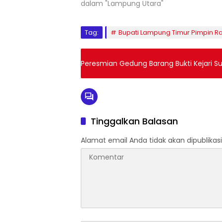
dalam "Lampung Utara"
Tag:
Bupati Lampung Timur Pimpin R
Peresmian Gedung Barang Bukti Kejari Suk
Tinggalkan Balasan
Alamat email Anda tidak akan dipublikasi