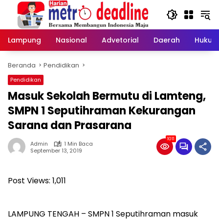
Langsung
ke
konten
Lampung
Nasional
Advetorial
Daerah
Hukum
Beranda
Pendidikan
Pendidikan
Masuk Sekolah Bermutu di Lamteng,
SMPN 1 Seputihraman Kekurangan
Sarana dan Prasarana
1011
Admin
1 Min Baca
September 13, 2019
Post Views:
1,011
LAMPUNG TENGAH – SMPN 1 Seputihraman masuk