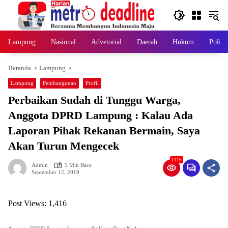
Langsung
ke
konten
Lampung
Nasional
Advetorial
Daerah
Hukum
Politi
Beranda
Lampung
Lampung
Pembangunan
Profil
Perbaikan Sudah di Tunggu Warga,
Anggota DPRD Lampung : Kalau Ada
Laporan Pihak Rekanan Bermain, Saya
Akan Turun Mengecek
1416
Admin
1 Min Baca
September 12, 2019
Post Views:
1,416