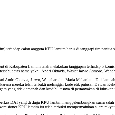
adap calon anggota KPU lamtim harus di tanggapi tim panitia sele
ent di Kabupaten Lamtim telah melakukan tanggapan terhadap 5 komi
ersebut atas nama yakni, Andri Oktavia, Wasiat Jarwo Asmoro, Wanah
i Andri Oktavia, Jarwo, Wanahari dan Maria Mahardani. Didalam tahapa
 karena mereka telah terbukti melanggar kode etik putusan Dewan Ke
gara yang tidak amanah dan kredibilitasnya di pertanyakan di luluska
erkas DAI yang di duga KPU lamtim menggelembungkan suara salah satu
 komisioner KPU lamtim itu telah terbukti mempermainkan suara rakya