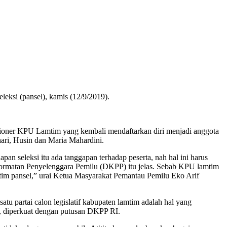
ksi (pansel), kamis (12/9/2019).
sioner KPU Lamtim yang kembali mendaftarkan diri menjadi anggota
ari, Husin dan Maria Mahardini.
n seleksi itu ada tanggapan terhadap peserta, nah hal ini harus
hormatan Penyelenggara Pemilu (DKPP) itu jelas. Sebab KPU lamtim
n tim pansel,” urai Ketua Masyarakat Pemantau Pemilu Eko Arif
 partai calon legislatif kabupaten lamtim adalah hal yang
t, diperkuat dengan putusan DKPP RI.