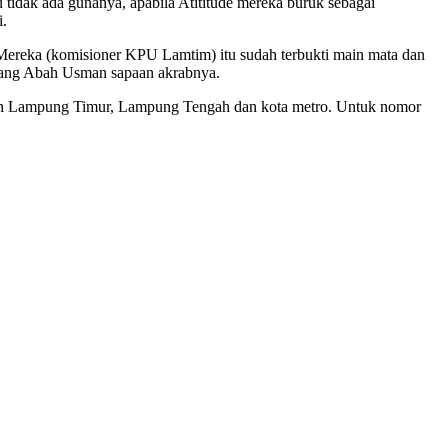
u tidak ada gunanya, apabila Atititude mereka buruk sebagai
i.
“Mereka (komisioner KPU Lamtim) itu sudah terbukti main mata dan
erang Abah Usman sapaan akrabnya.
ayah Lampung Timur, Lampung Tengah dan kota metro. Untuk nomor