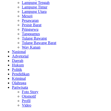
Lampung Tengah
Lampung Timur
Lampung Utara
Mesuji
Pesawaran
Pesisir Barat
Pringsewu
Tanggamus
Tulang Bawang
Tulang Bawang Barat
Way Kanan
Nasional
Advetorial
Daerah
Hukum
Politik
Pendidikan
Kriminal
Olahraga
Pariwisata
Foto Story
Otomotif
Profil
Video