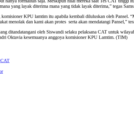
ut hanya formalitas saja. Meskipun nilai mereka saat Tes CAT tinggi it
 mana yang layak diterima mana yang tidak layak diterima,” tegas Sams
komisioner KPU lamtim itu apabila kembali diluluskan oleh Pansel. 
rakat menolak dan kami akan protes serta akan mendatangi Pansel,” t
T yang ditandatangani oleh Siswandi selaku pelaksana CAT untuk wil
n Andri Oktavia kesemuanya anggoya komisioner KPU Lamtim. (TIM)
s CAT
or