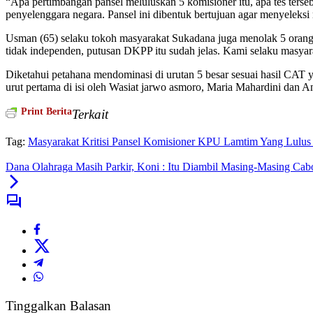
“Apa pertimbangan pansel meluluskan 5 komisioner itu, apa tes terseb
penyelenggara negara. Pansel ini dibentuk bertujuan agar menyeleksi
Usman (65) selaku tokoh masyarakat Sukadana juga menolak 5 orang 
tidak independen, putusan DKPP itu sudah jelas. Kami selaku masya
Diketahui petahana mendominasi di urutan 5 besar sesuai hasil CA
urut pertama di isi oleh Wasiat jarwo asmoro, Maria Mahardini da
Print Berita
Terkait
Tag:
Masyarakat Kritisi Pansel Komisioner KPU Lamtim Yang Lulu
Dana Olahraga Masih Parkir, Koni : Itu Diambil Masing-Masing Cab
Tinggalkan Balasan