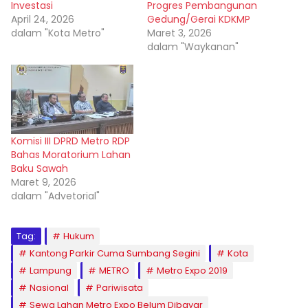
Investasi
Progres Pembangunan
April 24, 2026
Gedung/Gerai KDKMP
dalam "Kota Metro"
Maret 3, 2026
dalam "Waykanan"
Komisi III DPRD Metro RDP
Bahas Moratorium Lahan
Baku Sawah
Maret 9, 2026
dalam "Advetorial"
Tag:
Hukum
Kantong Parkir Cuma Sumbang Segini
Kota
Lampung
METRO
Metro Expo 2019
Nasional
Pariwisata
Sewa Lahan Metro Expo Belum Dibayar