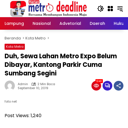
Langsung
ke
konten
Lampung
Nasional
Advetorial
Daerah
Hukum
Beranda
Kota Metro
Kota Metro
Duh, Sewa Lahan Metro Expo Belum
Dibayar, Kantong Parkir Cuma
Sumbang Segini
1240
Admin
2 Min Baca
September 10, 2019
foto net
Post Views:
1,240