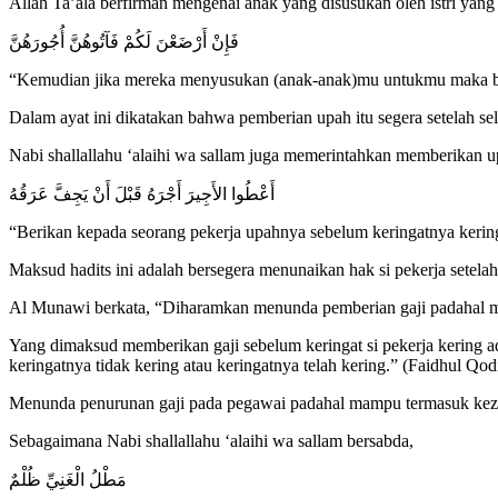
Allah Ta’ala berfirman mengenai anak yang disusukan oleh istri yang 
فَإِنْ أَرْضَعْنَ لَكُمْ فَآتُوهُنَّ أُجُورَهُنَّ
“Kemudian jika mereka menyusukan (anak-anak)mu untukmu maka be
Dalam ayat ini dikatakan bahwa pemberian upah itu segera setelah sel
Nabi shallallahu ‘alaihi wa sallam juga memerintahkan memberikan upa
أَعْطُوا الأَجِيرَ أَجْرَهُ قَبْلَ أَنْ يَجِفَّ عَرَقُهُ
“Berikan kepada seorang pekerja upahnya sebelum keringatnya kerin
Maksud hadits ini adalah bersegera menunaikan hak si pekerja setelah 
Al Munawi berkata, “Diharamkan menunda pemberian gaji padahal 
Yang dimaksud memberikan gaji sebelum keringat si pekerja kering a
keringatnya tidak kering atau keringatnya telah kering.” (Faidhul Qodi
Menunda penurunan gaji pada pegawai padahal mampu termasuk kez
Sebagaimana Nabi shallallahu ‘alaihi wa sallam bersabda,
مَطْلُ الْغَنِيِّ ظُلْمٌ