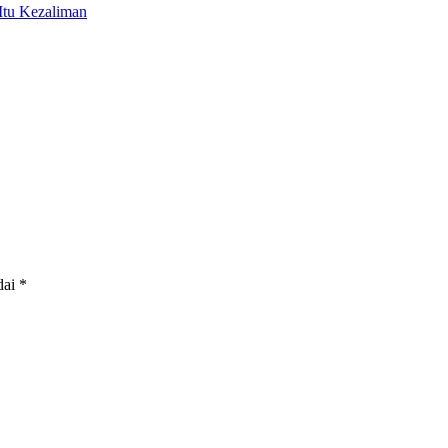
tu Kezaliman
dai
*