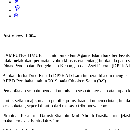
Post Views:
1,004
LAMPUNG TIMUR – Tuntunan dalam Agama Islam baik berdasarkan 
tidak melakukan perbuatan zalim khususnya tentang berikan kepada se
Dinas Pendapatan Pengelolaan Keuangan dan Aset Daerah (DP2KA
Bahkan Indra Duki Kepala DP2KAD Lamtim beralibi akan mengusulk
APBD Perubahan tahun 2019 pada Oktober, Senin (9/9).
Pemanfaatan sesuatu benda atau imbalan sesuatu kegiatan atau upah k
Untuk setiap majikan atau pemilik perusahaan atau pemerintah, hendak
kesepakatan, seperti dikutip dari makasar.tribunnews.com.
Pimpinan Pesantren Darush Shalihin, Muh Abduh Tuasikal, menjelaskan 
maka termasuk bertindak zalim.