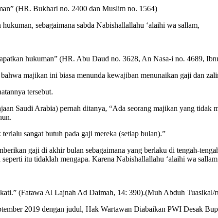
man” (HR. Bukhari no. 2400 dan Muslim no. 1564)
 hukuman, sebagaimana sabda Nabishallallahu ‘alaihi wa sallam,
apatkan hukuman” (HR. Abu Daud no. 3628, An Nasa-i no. 4689, Ibnu
n bahwa majikan ini biasa menunda kewajiban menunaikan gaji dan zal
atannya tersebut.
aan Saudi Arabia) pernah ditanya, “Ada seorang majikan yang tidak 
hun.
terlalu sangat butuh pada gaji mereka (setiap bulan).”
ikan gaji di akhir bulan sebagaimana yang berlaku di tengah-tengah 
 seperti itu tidaklah mengapa. Karena Nabishallallahu ‘alaihi wa sallam
kati.” (Fatawa Al Lajnah Ad Daimah, 14: 390).(Muh Abduh Tuasikal/
0 September 2019 dengan judul, Hak Wartawan Diabaikan PWI Desak B