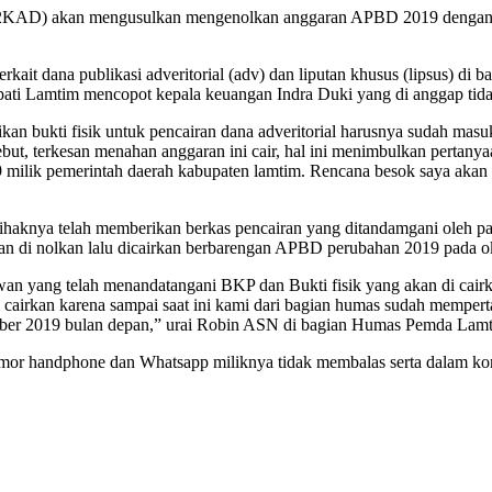
DP2KAD) akan mengusulkan mengenolkan anggaran APBD 2019 dengan a
rkait dana publikasi adveritorial (adv) dan liputan khusus (lipsus) di
pati Lamtim mencopot kepala keuangan Indra Duki yang di anggap tida
bukti fisik untuk pencairan dana adveritorial harusnya sudah masuk
but, terkesan menahan anggaran ini cair, hal ini menimbulkan perta
 milik pemerintah daerah kabupaten lamtim. Rencana besok saya aka
haknya telah memberikan berkas pencairan yang ditandamgani oleh 
n di nolkan lalu dicairkan berbarengan APBD perubahan 2019 pada o
yang telah menandatangani BKP dan Bukti fisik yang akan di cairkan 
 di cairkan karena sampai saat ini kami dari bagian humas sudah memp
tober 2019 bulan depan,” urai Robin ASN di bagian Humas Pemda Lam
r handphone dan Whatsapp miliknya tidak membalas serta dalam kondisi 