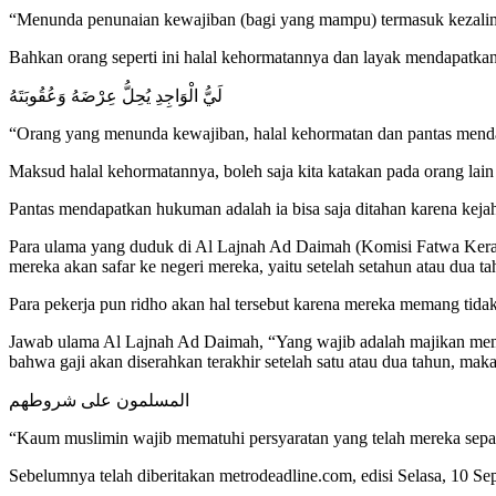
“Menunda penunaian kewajiban (bagi yang mampu) termasuk kezali
Bahkan orang seperti ini halal kehormatannya dan layak mendapatkan
لَيُّ الْوَاجِدِ يُحِلُّ عِرْضَهُ وَعُقُوبَتَهُ
“Orang yang menunda kewajiban, halal kehormatan dan pantas mend
Maksud halal kehormatannya, boleh saja kita katakan pada orang lai
Pantas mendapatkan hukuman adalah ia bisa saja ditahan karena kejah
Para ulama yang duduk di Al Lajnah Ad Daimah (Komisi Fatwa Keraj
mereka akan safar ke negeri mereka, yaitu setelah setahun atau dua ta
Para pekerja pun ridho akan hal tersebut karena mereka memang tidak 
Jawab ulama Al Lajnah Ad Daimah, “Yang wajib adalah majikan member
bahwa gaji akan diserahkan terakhir setelah satu atau dua tahun, maka
المسلمون على شروطهم
“Kaum muslimin wajib mematuhi persyaratan yang telah mereka sepa
Sebelumnya telah diberitakan metrodeadline.com, edisi Selasa, 1