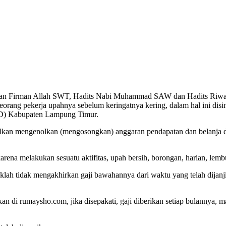
Firman Allah SWT, Hadits Nabi Muhammad SAW dan Hadits Riwayat 
orang pekerja upahnya sebelum keringatnya kering, dalam hal ini disin
D) Kabupaten Lampung Timur.
an mengenolkan (mengosongkan) anggaran pendapatan dan belanja da
arena melakukan sesuatu aktifitas, upah bersih, borongan, harian, lem
lah tidak mengakhirkan gaji bawahannya dari waktu yang telah dijanjik
di rumaysho.com, jika disepakati, gaji diberikan setiap bulannya, mak