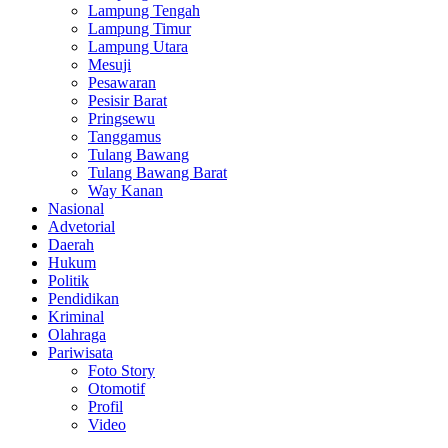
Lampung Tengah
Lampung Timur
Lampung Utara
Mesuji
Pesawaran
Pesisir Barat
Pringsewu
Tanggamus
Tulang Bawang
Tulang Bawang Barat
Way Kanan
Nasional
Advetorial
Daerah
Hukum
Politik
Pendidikan
Kriminal
Olahraga
Pariwisata
Foto Story
Otomotif
Profil
Video