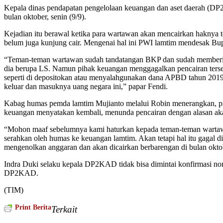
Kepala dinas pendapatan pengelolaan keuangan dan aset daerah (
bulan oktober, senin (9/9).
Kejadian itu berawal ketika para wartawan akan mencairkan haknya te
belum juga kunjung cair. Mengenai hal ini PWI lamtim mendesak Bu
“Teman-teman wartawan sudah tandatangan BKP dan sudah memberikan 
dia berupa LS. Namun pihak keuangan menggagalkan pencairan terse
seperti di depositokan atau menyalahgunakan dana APBD tahun 2019
keluar dan masuknya uang negara ini,” papar Fendi.
Kabag humas pemda lamtim Mujianto melalui Robin menerangkan, pi
keuangan menyatakan kembali, menunda pencairan dengan alasan aka
“Mohon maaf sebelumnya kami haturkan kepada teman-teman wartawan 
serahkan oleh humas ke keuangan lamtim. Akan tetapi hal itu gagal
mengenolkan anggaran dan akan dicairkan berbarengan di bulan ok
Indra Duki selaku kepala DP2KAD tidak bisa dimintai konfirmasi nomo
DP2KAD.
(TIM)
Print Berita
Terkait