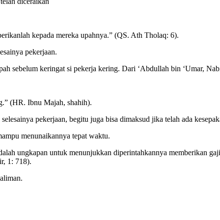
telah diceraikan
rikanlah kepada mereka upahnya.” (QS. Ath Tholaq: 6).
esainya pekerjaan.
h sebelum keringat si pekerja kering. Dari ‘Abdullah bin ‘Umar, Nabi 
g.” (HR. Ibnu Majah, shahih).
selesainya pekerjaan, begitu juga bisa dimaksud jika telah ada kesepak
mampu menunaikannya tepat waktu.
dalah ungkapan untuk menunjukkan diperintahkannya memberikan gaji se
r, 1: 718).
aliman.