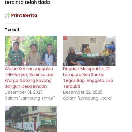
tercinta telah tiada.-
Print Berita
Terkait
Wujud Kemanunggalan
Dugaan Malapraktik, IDI
TNI–Rakyat, Babinsa dan
Lampura Beri Sanksi
Warga Gotong Royong
Tegas Bagi Anggota Jika
Bangun Desa Binaan
Terbukti
Desember 31, 2025
Desember 22, 2025
dalam "Lampung Timur"
dalam "Lampung Utara"