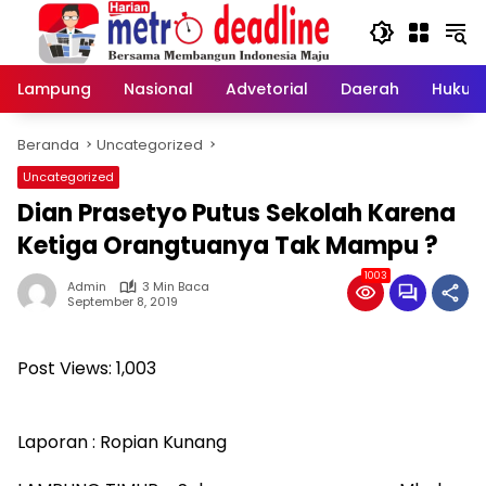
Langsung
ke
konten
Lampung
Nasional
Advetorial
Daerah
Hukum
Beranda
Uncategorized
Uncategorized
Dian Prasetyo Putus Sekolah Karena
Ketiga Orangtuanya Tak Mampu ?
1003
Admin
3 Min Baca
September 8, 2019
Post Views:
1,003
Laporan : Ropian Kunang