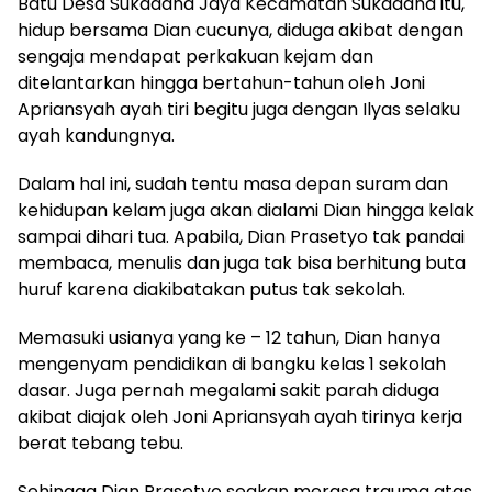
Batu Desa Sukadana Jaya Kecamatan Sukadana itu,
hidup bersama Dian cucunya, diduga akibat dengan
sengaja mendapat perkakuan kejam dan
ditelantarkan hingga bertahun-tahun oleh Joni
Apriansyah ayah tiri begitu juga dengan Ilyas selaku
ayah kandungnya.
Dalam hal ini, sudah tentu masa depan suram dan
kehidupan kelam juga akan dialami Dian hingga kelak
sampai dihari tua. Apabila, Dian Prasetyo tak pandai
membaca, menulis dan juga tak bisa berhitung buta
huruf karena diakibatakan putus tak sekolah.
Memasuki usianya yang ke – 12 tahun, Dian hanya
mengenyam pendidikan di bangku kelas 1 sekolah
dasar. Juga pernah megalami sakit parah diduga
akibat diajak oleh Joni Apriansyah ayah tirinya kerja
berat tebang tebu.
Sehingga Dian Prasetyo seakan merasa trauma atas