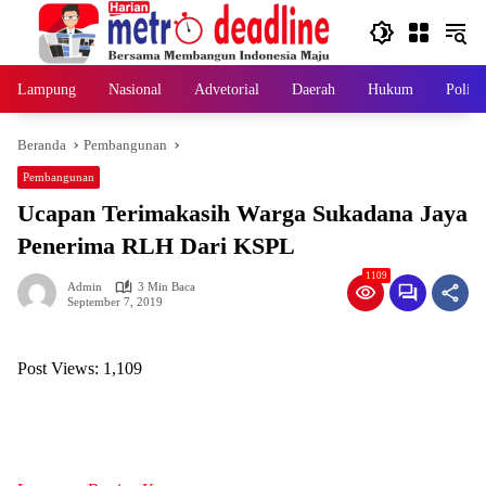
Langsung
ke
konten
Lampung
Nasional
Advetorial
Daerah
Hukum
Politi
Beranda
Pembangunan
Pembangunan
Ucapan Terimakasih Warga Sukadana Jaya
Penerima RLH Dari KSPL
1109
Admin
3 Min Baca
September 7, 2019
Post Views:
1,109