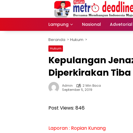
Langsung
ke
konten
Lampung
Nasional
Advetorial
Beranda
Hukum
Hukum
Kepulangan Jenaz
Diperkirakan Tib
Admin
2 Min Baca
September 5, 2019
Post Views:
846
Laporan : Ropian Kunang