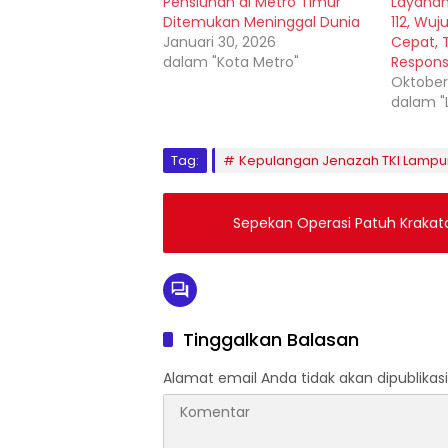
Pensiunan di Metro Timur
Layanan
Ditemukan Meninggal Dunia
112, Wuj
Januari 30, 2026
Cepat, 
dalam "Kota Metro"
Respons
Oktober
dalam 
Tag:
Kepulangan Jenazah TKI Lampun
Sepekan Operasi Patuh Krakata
Tinggalkan Balasan
Alamat email Anda tidak akan dipublikasi