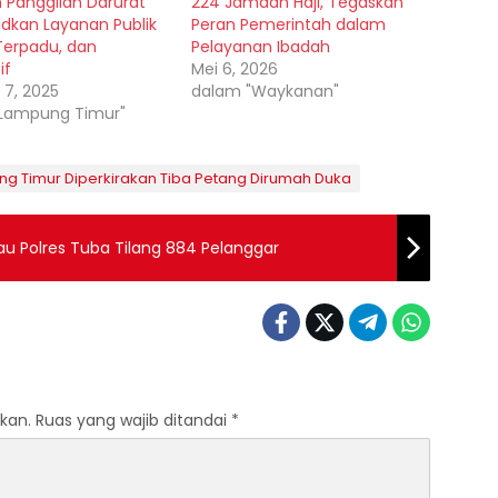
 Panggilan Darurat
224 Jamaah Haji, Tegaskan
udkan Layanan Publik
Peran Pemerintah dalam
Terpadu, dan
Pelayanan Ibadah
if
Mei 6, 2026
 7, 2025
dalam "Waykanan"
"Lampung Timur"
g Timur Diperkirakan Tiba Petang Dirumah Duka
u Polres Tuba Tilang 884 Pelanggar
kan.
Ruas yang wajib ditandai
*