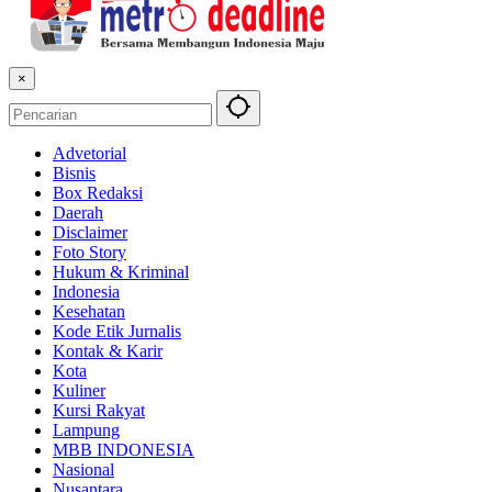
×
Advetorial
Bisnis
Box Redaksi
Daerah
Disclaimer
Foto Story
Hukum & Kriminal
Indonesia
Kesehatan
Kode Etik Jurnalis
Kontak & Karir
Kota
Kuliner
Kursi Rakyat
Lampung
MBB INDONESIA
Nasional
Nusantara