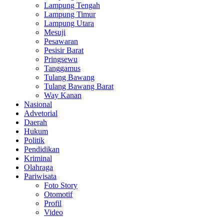
Lampung Tengah
Lampung Timur
Lampung Utara
Mesuji
Pesawaran
Pesisir Barat
Pringsewu
Tanggamus
Tulang Bawang
Tulang Bawang Barat
Way Kanan
Nasional
Advetorial
Daerah
Hukum
Politik
Pendidikan
Kriminal
Olahraga
Pariwisata
Foto Story
Otomotif
Profil
Video