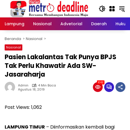
Langsung
ke
konten
Lampung
Nasional
Advetorial
Daerah
Hukum
Beranda
Nasional
Nasional
Pasien Lakalantas Tak Punya BPJS
Tak Perlu Khawatir Ada SW-
Jasaraharja
1062
Admin
4 Min Baca
Agustus 18, 2019
Post Views:
1,062
LAMPUNG TIMUR
– Diinformasikan kembali bagi