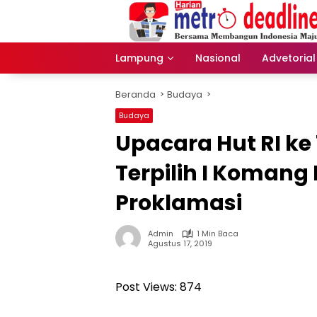
Langsung
ke
konten
Lampung
Nasional
Advetorial
Beranda
Budaya
Budaya
Upacara Hut RI ke
Terpilih I Komang
Proklamasi
Admin
1 Min Baca
Agustus 17, 2019
Post Views:
874