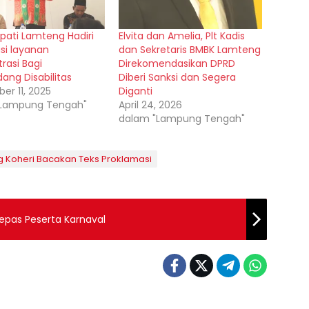
upati Lamteng Hadiri
Elvita dan Amelia, Plt Kadis
asi layanan
dan Sekretaris BMBK Lamteng
rasi Bagi
Direkomendasikan DPRD
ang Disabilitas
Diberi Sanksi dan Segera
er 11, 2025
Diganti
"Lampung Tengah"
April 24, 2026
dalam "Lampung Tengah"
ng Koheri Bacakan Teks Proklamasi
epas Peserta Karnaval