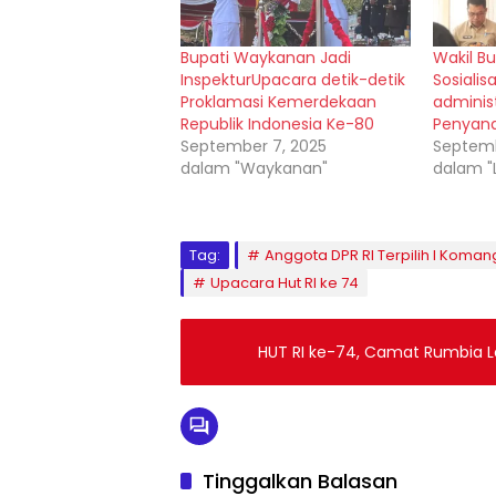
Bupati Waykanan Jadi
Wakil B
InspekturUpacara detik-detik
Sosialis
Proklamasi Kemerdekaan
administ
Republik Indonesia Ke-80
Penyand
September 7, 2025
Septemb
dalam "Waykanan"
dalam 
Tag:
Anggota DPR RI Terpilih I Koma
Upacara Hut RI ke 74
HUT RI ke-74, Camat Rumbia L
Tinggalkan Balasan