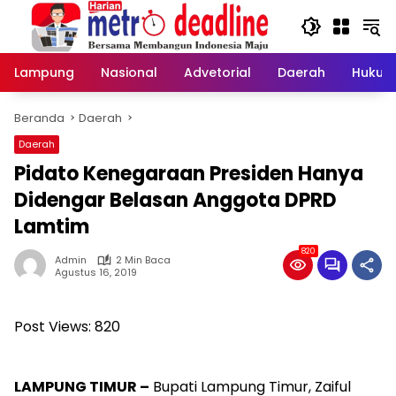
Langsung
ke
konten
Lampung
Nasional
Advetorial
Daerah
Hukum
Beranda
Daerah
Daerah
Pidato Kenegaraan Presiden Hanya
Didengar Belasan Anggota DPRD
Lamtim
820
Admin
2 Min Baca
Agustus 16, 2019
Post Views:
820
LAMPUNG TIMUR –
Bupati Lampung Timur, Zaiful