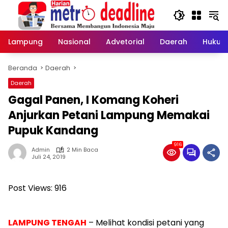
Langsung
ke
konten
Lampung
Nasional
Advetorial
Daerah
Hukum
Beranda
Daerah
Daerah
Gagal Panen, I Komang Koheri
Anjurkan Petani Lampung Memakai
Pupuk Kandang
916
Admin
2 Min Baca
Juli 24, 2019
Post Views:
916
L
AMPUNG TENGAH
–
Melihat kondisi petani yang