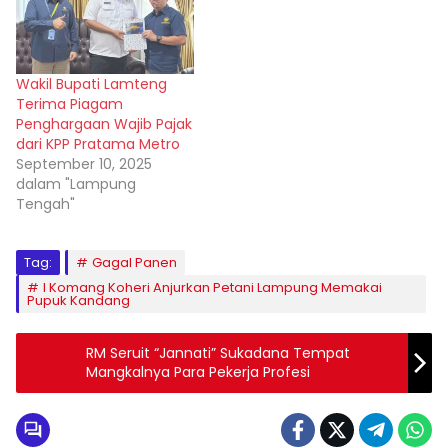
Wakil Bupati Lamteng
Terima Piagam
Penghargaan Wajib Pajak
dari KPP Pratama Metro
September 10, 2025
dalam "Lampung
Tengah"
Tag:
Gagal Panen
I Komang Koheri Anjurkan Petani Lampung Memakai
Pupuk Kandang
RM Seruit “Jannati” Sukadana Tempat
Mangkalnya Para Pekerja Profesi