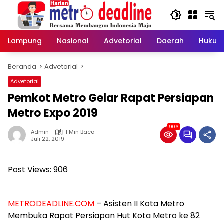
Langsung
ke
konten
Lampung
Nasional
Advetorial
Daerah
Hukum
Beranda
Advetorial
Advetorial
Pemkot Metro Gelar Rapat Persiapan
Metro Expo 2019
906
Admin
1 Min Baca
Juli 22, 2019
Post Views:
906
METRODEADLINE.COM
– Asisten II Kota Metro
Membuka Rapat Persiapan Hut Kota Metro ke 82