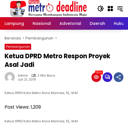
Langsung
ke
konten
Lampung
Nasional
Advetorial
Daerah
Hukum
Beranda
Pembangunan
Pembangunan
Ketua DPRD Metro Respon Proyek
Asal Jadi
1209
Admin
2 Min Baca
Juli 21, 2019
Ketua DPRD Kota Metro Anna Morinda, SE,. M.M
Post Views:
1,209
Ketua DPRD Kota Metro Anna Morinda, SE,. M.M