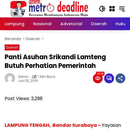
Langsung
ke
konten
Lampung
Nasional
Advetorial
Daerah
Hukum
Beranda
Daerah
Daerah
Panti Asuhan Srikandi Lamteng
Butuh Perhatian Pemerintah
3298
Admin
1 Min Baca
Juni 15, 2019
Post Views:
3,298
LAMPUNG TENGAH, Bandar Surabaya –
Yayasan