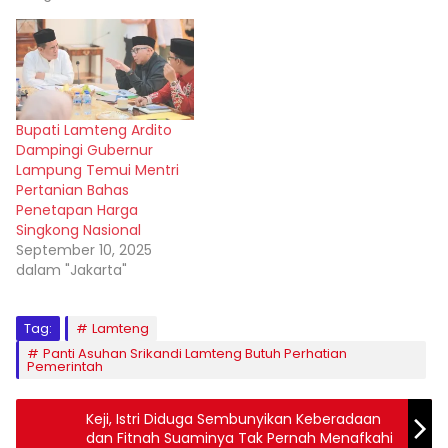
Bupati Lamteng Ardito
Dampingi Gubernur
Lampung Temui Mentri
Pertanian Bahas
Penetapan Harga
Singkong Nasional
September 10, 2025
dalam "Jakarta"
Tag:
Lamteng
Panti Asuhan Srikandi Lamteng Butuh Perhatian
Pemerintah
Keji, Istri Diduga Sembunyikan Keberadaan
dan Fitnah Suaminya Tak Pernah Menafkahi