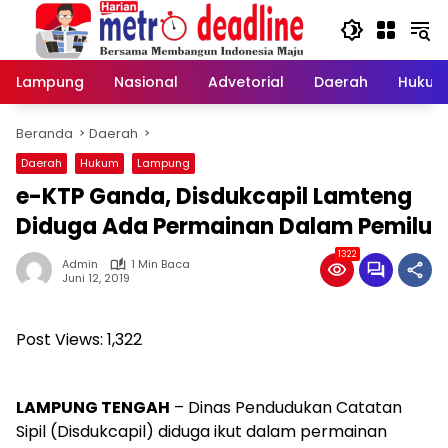
Langsung
ke
konten
Lampung
Nasional
Advetorial
Daerah
Hukum
Beranda
Daerah
Daerah
Hukum
Lampung
e-KTP Ganda, Disdukcapil Lamteng
Diduga Ada Permainan Dalam Pemilu
1322
Admin
1 Min Baca
Juni 12, 2019
Post Views:
1,322
LAMPUNG TENGAH
– Dinas Pendudukan Catatan
Sipil (Disdukcapil) diduga ikut dalam permainan