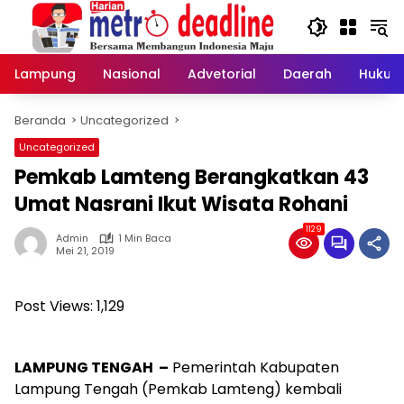
Langsung
ke
konten
Lampung
Nasional
Advetorial
Daerah
Hukum
Beranda
Uncategorized
Uncategorized
Pemkab Lamteng Berangkatkan 43
Umat Nasrani Ikut Wisata Rohani
1129
Admin
1 Min Baca
Mei 21, 2019
Post Views:
1,129
LAMPUNG TENGAH –
Pemerintah Kabupaten
Lampung Tengah (Pemkab Lamteng) kembali