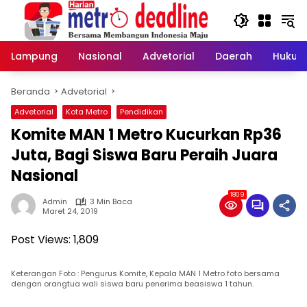
Langsung
ke
konten
Lampung
Nasional
Advetorial
Daerah
Hukum
Beranda
Advetorial
Advetorial
Kota Metro
Pendidikan
Komite MAN 1 Metro Kucurkan Rp36
Juta, Bagi Siswa Baru Peraih Juara
Nasional
1809
Admin
3 Min Baca
Maret 24, 2019
Post Views:
1,809
Keterangan Foto : Pengurus Komite, Kepala MAN 1 Metro foto bersama
dengan orangtua wali siswa baru penerima beasiswa 1 tahun.