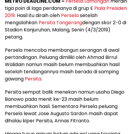
METRO DEADLINE.COM –
Persela Lamongan
meraih
tiga poin di laga perdananya di grup E
Piala Presiden
2019
. Hasil itu diraih oleh
Persela
setelah
mengalahkan
Persita Tangerang
dengan skor 2-0 di
Stadion Kanjuruhan, Malang, Senin (4/3/2019)
petang.
Persela mencoba membangun serangan di awal
pertandingan. Peluang dimiliki oleh Ahmad Birrul
Walidain namun masih belum membuahkan hasil
setelah tendangannya masih berada di samping
gawang
Persita
.
Persita sempat balik menekan namun usaha Diego
Banowo pada menit ke-23 masih belum
membuahkan hasil. Sementara Persela peluang
Persela lewat Jose Augusto Sardon masih dapat
dihalau kiper Persita, Annas Fitranto.
Hingga turun minum belum ada gol yang tercipta