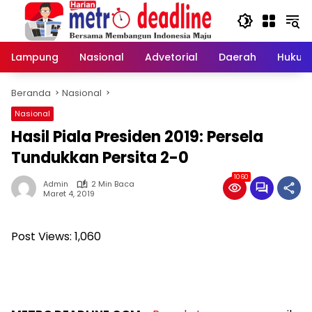
Langsung
ke
konten
Lampung
Nasional
Advetorial
Daerah
Hukum
Beranda
Nasional
Nasional
Hasil Piala Presiden 2019: Persela
Tundukkan Persita 2-0
1060
Admin
2 Min Baca
Maret 4, 2019
Post Views:
1,060