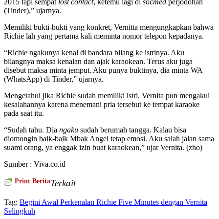
2015 tapi sempat
lost contact
, ketemu lagi di
socmed
perjodohan
(Tinder),” ujarnya.
Memiliki bukti-bukti yang konkret, Vernitta mengungkapkan bahwa
Richie lah yang pertama kali meminta nomor telepon kepadanya.
“Richie ngakunya kenal di bandara bilang ke istrinya. Aku
bilangnya maksa kenalan dan ajak karaokean. Terus aku juga
disebut maksa minta jemput. Aku punya buktinya, dia minta WA
(WhatsApp) di Tinder,” ujarnya.
Mengetahui jika Richie sudah memiliki istri, Vernita pun mengakui
kesalahannya karena menemani pria tersebut ke tempat karaoke
pada saat itu.
“Sudah tahu. Dia
ngaku
sudah berumah tangga. Kalau bisa
diomongin baik-baik Mbak Angel tetap emosi. Aku salah jalan sama
suami orang, ya enggak izin buat karaokean,” ujar Vernita. (zho)
Sumber : Viva.co.id
Print Berita
Terkait
Tag:
Begini Awal Perkenalan Richie Five Minutes dengan Vernita
Selingkuh