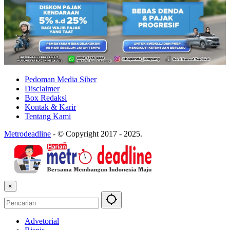
Pedoman Media Siber
Disclaimer
Box Redaksi
Kontak & Karir
Tentang Kami
Metrodeadline
-
© Copyright 2017 - 2025.
×
Advetorial