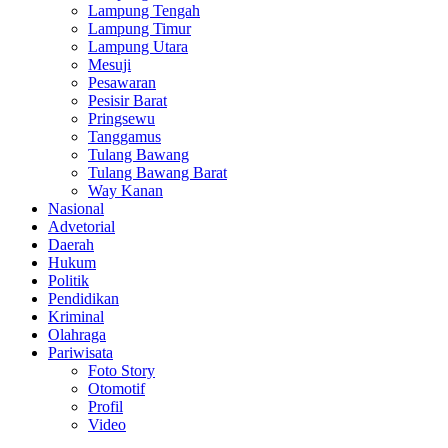
Lampung Tengah
Lampung Timur
Lampung Utara
Mesuji
Pesawaran
Pesisir Barat
Pringsewu
Tanggamus
Tulang Bawang
Tulang Bawang Barat
Way Kanan
Nasional
Advetorial
Daerah
Hukum
Politik
Pendidikan
Kriminal
Olahraga
Pariwisata
Foto Story
Otomotif
Profil
Video